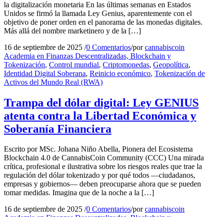
la digitalización monetaria En las últimas semanas en Estados
Unidos se firmó la llamada Ley Genius, aparentemente con el
objetivo de poner orden en el panorama de las monedas digitales.
Más allá del nombre marketinero y de la […]
16 de septiembre de 2025
/
0 Comentarios
/
por
cannabiscoin
Academia en Finanzas Descentralizadas, Blockchain y
Tokenización
,
Control mundial
,
Criptomonedas
,
Geopolítica
,
Identidad Digital Soberana
,
Reinicio económico
,
Tokenización de
Activos del Mundo Real (RWA)
Trampa del dólar digital: Ley GENIUS
atenta contra la Libertad Económica y
Soberanía Financiera
Escrito por MSc. Johana Niño Abella, Pionera del Ecosistema
Blockchain 4.0 de CannabisCoin Community (CCC) Una mirada
crítica, profesional e ilustrativa sobre los riesgos reales que trae la
regulación del dólar tokenizado y por qué todos —ciudadanos,
empresas y gobiernos— deben preocuparse ahora que se pueden
tomar medidas. Imagina que de la noche a la […]
16 de septiembre de 2025
/
0 Comentarios
/
por
cannabiscoin