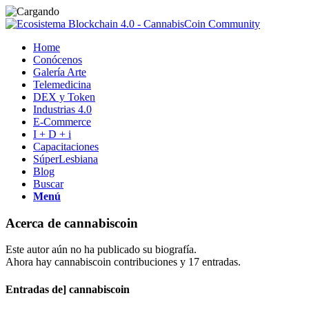
Home
Conócenos
Galería Arte
Telemedicina
DEX y Token
Industrias 4.0
E-Commerce
I + D + i
Capacitaciones
SúperLesbiana
Blog
Buscar
Menú
Acerca de
cannabiscoin
Este autor aún no ha publicado su biografía.
Ahora hay
cannabiscoin
contribuciones y 17 entradas.
Entradas de] cannabiscoin