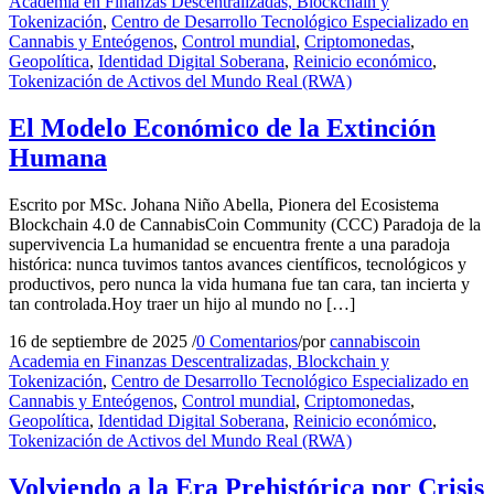
Academia en Finanzas Descentralizadas, Blockchain y
Tokenización
,
Centro de Desarrollo Tecnológico Especializado en
Cannabis y Enteógenos
,
Control mundial
,
Criptomonedas
,
Geopolítica
,
Identidad Digital Soberana
,
Reinicio económico
,
Tokenización de Activos del Mundo Real (RWA)
El Modelo Económico de la Extinción
Humana
Escrito por MSc. Johana Niño Abella, Pionera del Ecosistema
Blockchain 4.0 de CannabisCoin Community (CCC) Paradoja de la
supervivencia La humanidad se encuentra frente a una paradoja
histórica: nunca tuvimos tantos avances científicos, tecnológicos y
productivos, pero nunca la vida humana fue tan cara, tan incierta y
tan controlada.Hoy traer un hijo al mundo no […]
16 de septiembre de 2025
/
0 Comentarios
/
por
cannabiscoin
Academia en Finanzas Descentralizadas, Blockchain y
Tokenización
,
Centro de Desarrollo Tecnológico Especializado en
Cannabis y Enteógenos
,
Control mundial
,
Criptomonedas
,
Geopolítica
,
Identidad Digital Soberana
,
Reinicio económico
,
Tokenización de Activos del Mundo Real (RWA)
Volviendo a la Era Prehistórica por Crisis