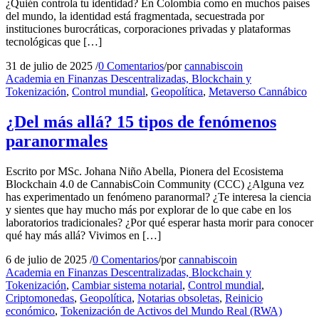
¿Quién controla tu identidad? En Colombia como en muchos países
del mundo, la identidad está fragmentada, secuestrada por
instituciones burocráticas, corporaciones privadas y plataformas
tecnológicas que […]
31 de julio de 2025
/
0 Comentarios
/
por
cannabiscoin
Academia en Finanzas Descentralizadas, Blockchain y
Tokenización
,
Control mundial
,
Geopolítica
,
Metaverso Cannábico
¿Del más allá? 15 tipos de fenómenos
paranormales
Escrito por MSc. Johana Niño Abella, Pionera del Ecosistema
Blockchain 4.0 de CannabisCoin Community (CCC) ¿Alguna vez
has experimentado un fenómeno paranormal? ¿Te interesa la ciencia
y sientes que hay mucho más por explorar de lo que cabe en los
laboratorios tradicionales? ¿Por qué esperar hasta morir para conocer
qué hay más allá? Vivimos en […]
6 de julio de 2025
/
0 Comentarios
/
por
cannabiscoin
Academia en Finanzas Descentralizadas, Blockchain y
Tokenización
,
Cambiar sistema notarial
,
Control mundial
,
Criptomonedas
,
Geopolítica
,
Notarias obsoletas
,
Reinicio
económico
,
Tokenización de Activos del Mundo Real (RWA)