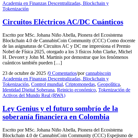
Academia en Finanzas Descentralizadas, Blockchain y
Tokenización
Circuitos Eléctricos AC/DC Cuánticos
Escrito por MSc. Johana Niño Abella, Pionera del Ecosistema
Blockchain 4.0 de CannabisCoin Community (CCC) Como docente
de las asignaturas de Circuitos AC y DC me impresiona el Premio
Nobel de Física 2025, otorgado a los 3 físicos John Clarke, Michel
H. Devoret y John M. Martinis por demostrar que los fenómenos
cuánticos también pueden […]
23 de octubre de 2025
/
0 Comentarios
/
por
cannabiscoin
Academia en Finanzas Descentralizadas, Blockchain y
Tokenización
,
Control mundial
,
Criptomonedas
,
Geopolítica
,
Identidad Digital Soberana
,
Reinicio económico
,
Tokenización de
Activos del Mundo Real (RWA)
Ley Genius y el futuro sombrío de la
soberanía financiera en Colombia
Escrito por MSc. Johana Niño Abella, Pionera del Ecosistema
Blockchain 4.0 de CannabisCoin Community (CCC) Espejismo de