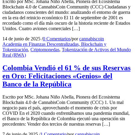
Escrito por MSc. Johana Niño Abella, Pionera del Ecosistema
Blockchain 4.0 de CannabisCoin Community (CCC) Ciudadanas y
ciudadanos conscientes del mundo: analizando el entorno de guerra
en la era del reinicio económico El 11 de septiembre de 2001 es
recordado como el día más oscuro de la historia reciente de Estados
Unidos. Cuatro aviones comerciales […]
14 de junio de 2025
/
0 Comentarios
/
por
cannabiscoin
Academia en Finanzas Descentralizadas, Blockchain y
Tokenización
,
Criptomonedas
,
Tokenización de Activos del Mundo
Real (RWA)
Colombia Vendió el 61 % de sus Reservas
en Oro: Felicitaciones «Genios» del
Banco de la República
Escrito por MSc. Johana Niño Abella, Pionera del Ecosistema
Blockchain 4.0 de CannabisCoin Community (CCC) 1. Un mal
negocio para el país, aprovechando el momento de crisis por
COVID En el 2020 cuando enfrentábamos una pandemia mundial,
el Banco de la República de Colombia ejecutó una operación sin
precedentes: Vender dos tercios de nuestras reservas […]
7 de junio de 2025
/
1 Comentario
/
por
cannabiscoin