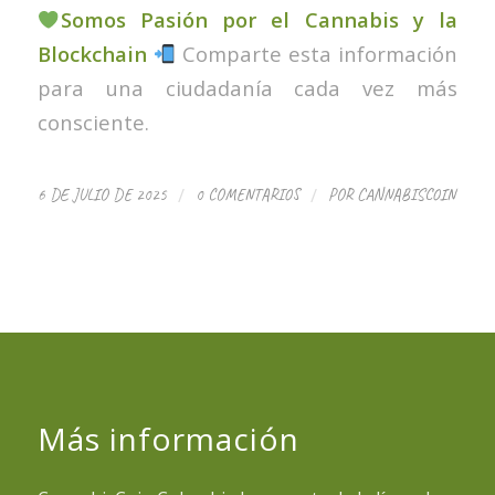
Somos Pasión por el Cannabis y la
Blockchain
Comparte esta información
para una ciudadanía cada vez más
consciente.
/
/
6 DE JULIO DE 2025
0 COMENTARIOS
POR
CANNABISCOIN
Más información