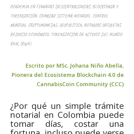
ACADEMIA EN FINANZAS DESCENTRALIZADAS, BLOCKCHAIN Y
TOKENIZACIÓN
,
CAMBIAR SISTEMA NOTARIAL
,
CONTROL
MUNDIAL
,
CRIPTOMONEDAS
,
GEOPOLÍTICA
,
NOTARIAS OBSOLETAS
,
REINICIO ECONÓMICO
,
TOKENIZACIÓN DE ACTIVOS DEL MUNDO
REAL (RWA)
Escrito por MSc. Johana Niño Abella,
Pionera del Ecosistema Blockchain 4.0 de
CannabisCoin Community (CCC)
¿Por qué un simple trámite
notarial en Colombia puede
tomar días, costar una
fortuna, incluso puede verse