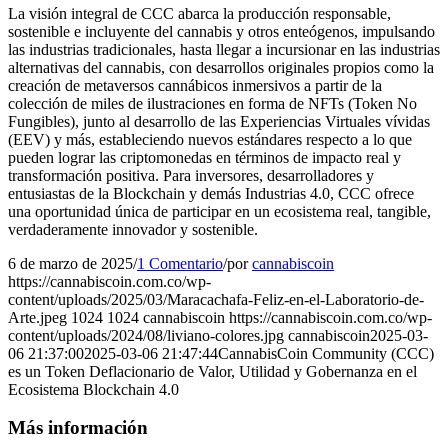
La visión integral de CCC abarca la producción responsable,
sostenible e incluyente del cannabis y otros enteógenos, impulsando
las industrias tradicionales, hasta llegar a incursionar en las industrias
alternativas del cannabis, con desarrollos originales propios como la
creación de metaversos cannábicos inmersivos a partir de la
colección de miles de ilustraciones en forma de NFTs (Token No
Fungibles), junto al desarrollo de las Experiencias Virtuales vívidas
(EEV) y más, estableciendo nuevos estándares respecto a lo que
pueden lograr las criptomonedas en términos de impacto real y
transformación positiva. Para inversores, desarrolladores y
entusiastas de la Blockchain y demás Industrias 4.0, CCC ofrece
una oportunidad única de participar en un ecosistema real, tangible,
verdaderamente innovador y sostenible.
6 de marzo de 2025
/
1 Comentario
/
por
cannabiscoin
https://cannabiscoin.com.co/wp-
content/uploads/2025/03/Maracachafa-Feliz-en-el-Laboratorio-de-
Arte.jpeg
1024
1024
cannabiscoin
https://cannabiscoin.com.co/wp-
content/uploads/2024/08/liviano-colores.jpg
cannabiscoin
2025-03-
06 21:37:00
2025-03-06 21:47:44
CannabisCoin Community (CCC)
es un Token Deflacionario de Valor, Utilidad y Gobernanza en el
Ecosistema Blockchain 4.0
Más información