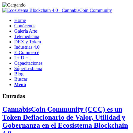
Home
Conócenos
Galería Arte
Telemedicina
DEX y Token
Industrias 4.0
E-Commerce
I + D + i
Capacitaciones
SúperLesbiana
Blog
Buscar
Menú
Entradas
CannabisCoin Community (CCC) es un
Token Deflacionario de Valor, Utilidad y
Gobernanza en el Ecosistema Blockchain